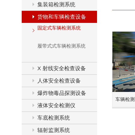
集装箱检测系统
货物和车辆检查设备
固定式车辆检测系统
履带式式车辆检测系统
X 射线安全检查设备
人体安全检查设备
爆炸物毒品探测设备
液体安全检测仪
车底检测系统
辐射监测系统