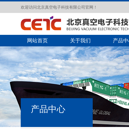
欢迎访问北京真空电子科技有限公司官网！
网站首页
关于我们
产品中
产品中心