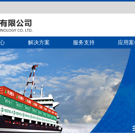
心
解决方案
服务支持
应用案