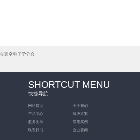
会真空电子学分会
SHORTCUT MENU
快捷导航
网站首页
关于我们
产品中心
解决方案
服务支持
应用案例
联系我们
企业要闻