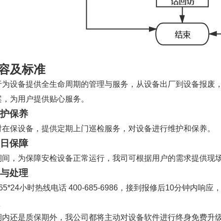
容及标准
于为设备提供全生命周期的管理与服务，从设备出厂到设备报废
案，为用户提供贴心服务。
护保养
对在保设备，提供定期上门巡检服务，对设备进行维护和保养。
假日保障
期间，为保障安检设备正常运行，我司可根据用户的需求提供现
与处理
65*24小时热线电话 400-685-6986，接到报修后10分钟内
级
期内还是质保期外，我公司都将主动对设备软件进行终身免费升