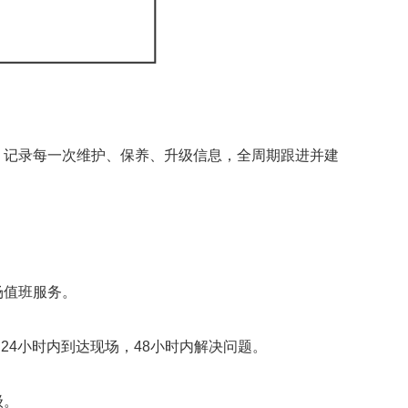
，记录每一次维护、保养、升级信息，全周期跟进并建
场值班服务。
响应，24小时内到达现场，48小时内解决问题。
级。