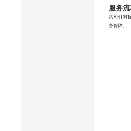
服务流
我司针对
务保障。