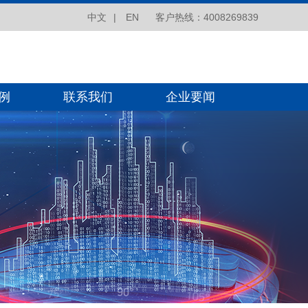
中文
|
EN
客户热线：4008269839
例
联系我们
企业要闻