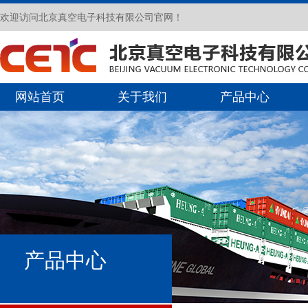
欢迎访问北京真空电子科技有限公司官网！
网站首页
关于我们
产品中心
产品中心