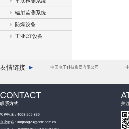
车底检测系统
辐射监测系统
防爆设备
工业CT设备
友情链接
中国电子科技集团有限公司
CONTACT
A
联系方式
关
客户热线：4008-269-839
企业邮箱：
liuqiang23@cetc.com.cn