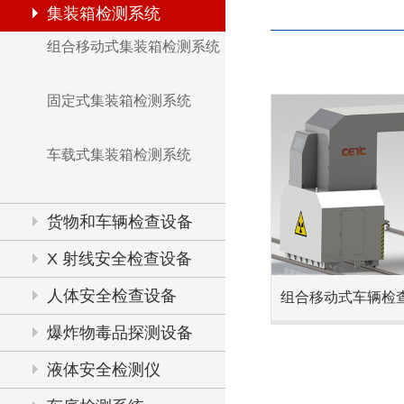
集装箱检测系统
组合移动式集装箱检测系统
固定式集装箱检测系统
车载式集装箱检测系统
货物和车辆检查设备
X 射线安全检查设备
人体安全检查设备
组合移动式车辆检查系
爆炸物毒品探测设备
液体安全检测仪